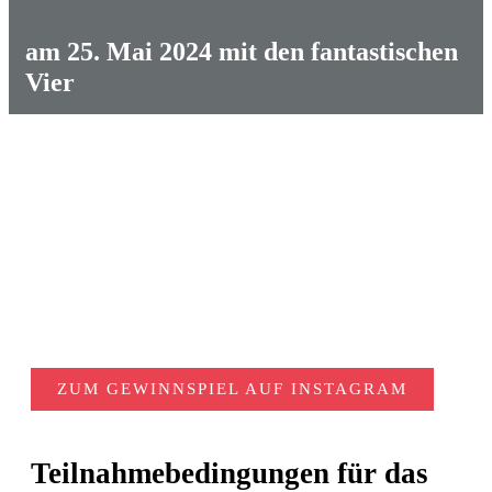
am 25. Mai 2024 mit den fantastischen
Vier
ZUM GEWINNSPIEL AUF INSTAGRAM
Teilnahmebedingungen für das