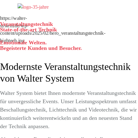
https://walter-
Veranstaltungstechnik
system.de/wp-
State-of-the-art Technik
content/uploads/2025/02/hero_veranstaltungstechnik-
hightech.jpg
Emotionale Welten.
Begeisterte Kunden und Besucher.
Modernste Veranstaltungstechnik
von Walter System
Walter System bietet Ihnen modernste Veranstaltungstechnik
für unvergessliche Events. Unser Leistungsspektrum umfasst
Beschallungstechnik, Lichttechnik und Videotechnik, die wir
kontinuierlich weiterentwickeln und an den neuesten Stand
der Technik anpassen.