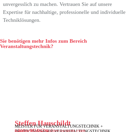
unvergesslich zu machen. Vertrauen Sie auf unsere
Expertise für nachhaltige, professionelle und individuelle
Techniklösungen.
Sie benötigen mehr Infos zum Bereich
Veranstaltungstechnik?
Steffen Hauschildt
MEISTER FÜR VERANSTALTUNGSTECHNIK +
s.hauschildt@walter-system.com
04851/95 60-28
PROJEKTMANAGER VERANSTALTUNGSTECHNIK