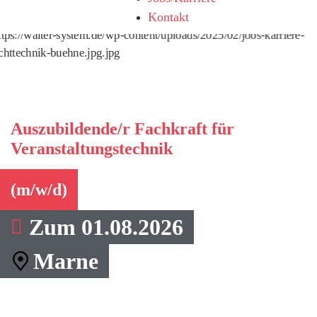
Kontakt
ttps://walter-system.de/wp-content/uploads/2025/02/jobs-karriere-
ichttechnik-buehne.jpg.jpg
Auszubildende/r Fachkraft für
Veranstaltungstechnik
(m/w/d)
Zum 01.08.2026
Marne