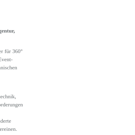
gentur,
er für 360°
Event-
hnischen
technik,
orderungen
derte
ereinen.