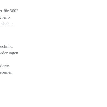
er für 360°
Event-
hnischen
technik,
orderungen
derte
ereinen.