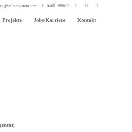
ice@walter-system.com
04851 9560-0
Projekte
Jobs/Karriere
Kontakt
gentur,