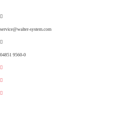
Zum
Inhalt
springen
service@walter-system.com
04851 9560-0