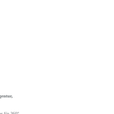
gentur,
er für 360°