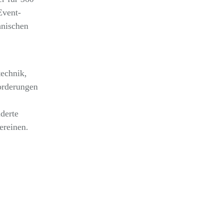
Event-
hnischen
technik,
orderungen
derte
ereinen.