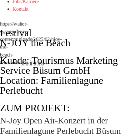
Jobs/Karriere
Kontakt
https://walter-
Festival
system.de/wp-
content/uploads/2025/02/njoy-
N-JOY the Beach
the-
beach-
Kunde: Tourismus Marketing
feuerwerk.jpg.jpg.jpg
Service Büsum GmbH
Location: Familienlagune
Perlebucht
ZUM PROJEKT:
N-Joy Open Air-Konzert in der
Familienlagune Perlebucht Büsum