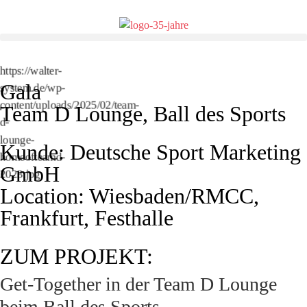
https://walter-
Gala
system.de/wp-
content/uploads/2025/02/team-
Team D Lounge, Ball des Sports
d-
lounge-
Kunde: Deutsche Sport Marketing
homeofteamd-
GmbH
2023.jpg
Location: Wiesbaden/RMCC,
Frankfurt, Festhalle
ZUM PROJEKT:
Get-Together in der Team D Lounge
beim Ball des Sports