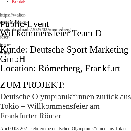
Kontakt
https://walter-
Public-Event
system.de/wp-
content/uploads/2025/02/roemerberg-
Willkommensfeier Team D
feier-
team-
Kunde: Deutsche Sport Marketing
d.jpg
GmbH
Location: Römerberg, Frankfurt
ZUM PROJEKT:
Deutsche Olympionik*innen zurück aus
Tokio – Willkommensfeier am
Frankfurter Römer
Am 09.08.2021 kehrten die deutschen Olympionik*innen aus Tokio