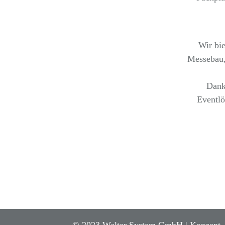
Wir bie
Messebau,
Dank
Eventlö