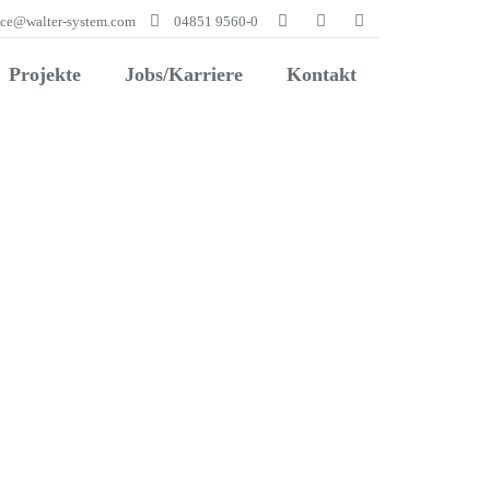
ice@walter-system.com
04851 9560-0
Projekte
Jobs/Karriere
Kontakt