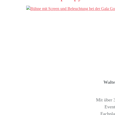
Walter
Mit über 3
Event
Fachpla