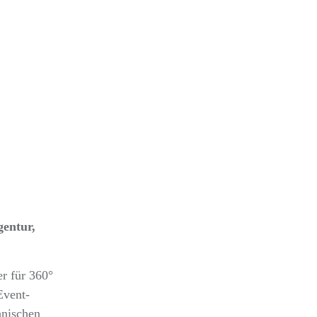
gentur,
er für 360°
Event-
hnischen