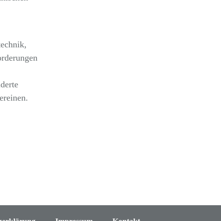
technik,
orderungen
derte
ereinen.